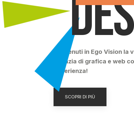
de
Benvenuti in Ego Vision la 
agenzia di grafica e web co
esperienza!
SCOPRI DI PIÙ