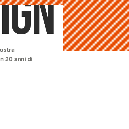
sign
age
vostra
n 20 anni di